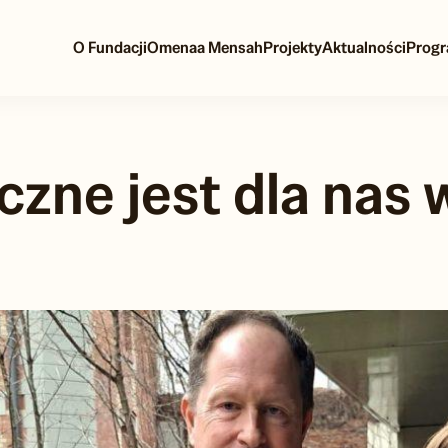
O Fundacji
Omenaa Mensah
Projekty
Aktualności
Progr
czne jest dla nas 