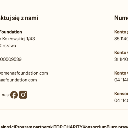
ktuj się z nami
Nume
Foundation
Konto
y Kozłowskiej 1/43
85 11
arszawa
Konto
000509539
31 11
@omenaafoundation.com
Konto
aafoundation.com
04 11
Konsor
 nas:
04 11
alności
Program partnerski
TOP CHARITY
Konsorcjum
Biuro pra