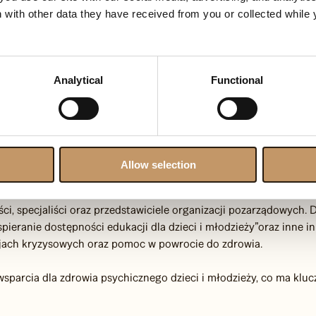
 with other data they have received from you or collected while 
Analytical
Functional
oświęconej zdrowiu psychicznemu dzieci i młodzieży oraz dostępn
 podkreśliła brak działań prewencyjnych w ciągu ostatnich ośm
Allow selection
ej kwestii oraz podziękowała wszystkim za zrozumienie potrzeby 
yści, specjaliści oraz przedstawiciele organizacji pozarządowyc
eranie dostępności edukacji dla dzieci i młodzieży”oraz inne ini
cjach kryzysowych oraz pomoc w powrocie do zdrowia.
sparcia dla zdrowia psychicznego dzieci i młodzieży, co ma kl