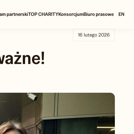
am partnerski
TOP CHARITY
Konsorcjum
Biuro prasowe
EN
16 lutego 2026
ważne!