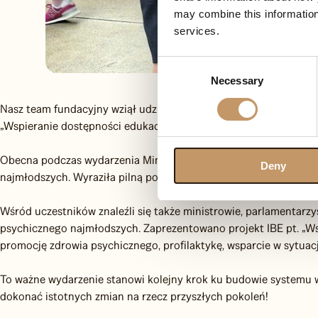
may combine this information
services.
Consent
Necessary
Selection
Nasz team fundacyjny wziął udział w inspirującej konferencji, p
„Wspieranie dostępności edukacji dla dzieci i młodzieży”.
Obecna podczas wydarzenia Ministra Edukacji, Barbara Nowacka,
Deny
najmłodszych. Wyraziła pilną potrzebę podejmowania działań w t
Wśród uczestników znaleźli się także ministrowie, parlamentarz
psychicznego najmłodszych. Zaprezentowano projekt IBE pt. „Wspi
promocję zdrowia psychicznego, profilaktykę, wsparcie w sytua
To ważne wydarzenie stanowi kolejny krok ku budowie systemu w
dokonać istotnych zmian na rzecz przyszłych pokoleń!