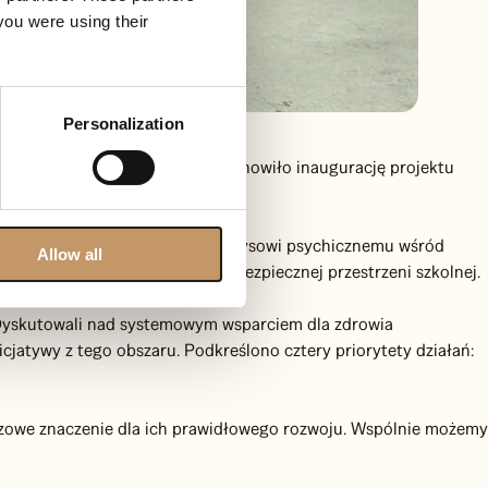
you were using their
Personalization
ości edukacji. Wydarzenie to stanowiło inaugurację projektu
iu lat, mających zapobiegać kryzysowi psychicznemu wśród
Allow all
naprawy edukacji i stworzenia bezpiecznej przestrzeni szkolnej.
h. Dyskutowali nad systemowym wsparciem dla zdrowia
cjatywy z tego obszaru. Podkreślono cztery priorytety działań:
uczowe znaczenie dla ich prawidłowego rozwoju. Wspólnie możemy