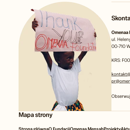
Skonta
Omenaa 
ul. Helen
00-710 W
KRS: F0
kontakt
pr@omen
Obserwuj
Mapa strony
Strona główna
O Fundacji
Omenaa Mensah
Projekty
Aktu