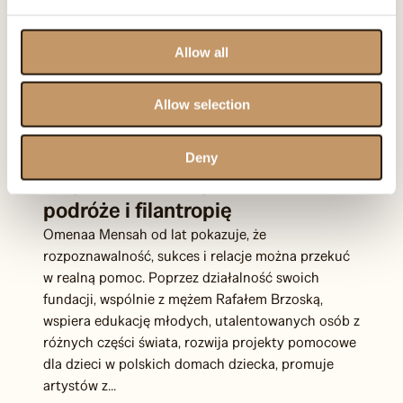
Allow all
Allow selection
1 lipca 2026
Deny
Amerykański „Forbes” o Omenie
Mensah: polsko-ghańska Power
Player, która łączy sztukę,
podróże i filantropię
Omenaa Mensah od lat pokazuje, że
rozpoznawalność, sukces i relacje można przekuć
w realną pomoc. Poprzez działalność swoich
fundacji, wspólnie z mężem Rafałem Brzoską,
wspiera edukację młodych, utalentowanych osób z
różnych części świata, rozwija projekty pomocowe