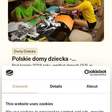
Domy Dziecka
Polskie domy dziecka -...
Pod koniec 2024 roku, według danych GUS, w
pieczy zastępczej przebywało około 77,3 tys.
podopiecznych, z czego znaczna...
Consent
Details
About
Różnorodność i
This website uses cookies
We use cookies to personalize content and ads, provide