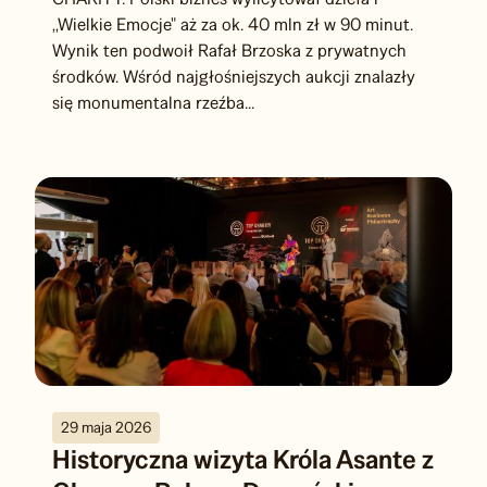
przyniosła piąta, jubileuszowa edycja TOP
CHARITY. Polski biznes wylicytował dzieła i
,,Wielkie Emocje" aż za ok. 40 mln zł w 90 minut.
Wynik ten podwoił Rafał Brzoska z prywatnych
środków. Wśród najgłośniejszych aukcji znalazły
się monumentalna rzeźba...
29 maja 2026