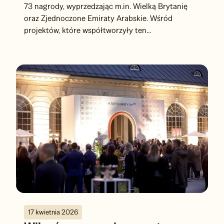
konkursów branży eventowej i marketingu
doświadczeń. Ex aequo z Katarem zdobyła łącznie
73 nagrody, wyprzedzając m.in. Wielką Brytanię
oraz Zjednoczone Emiraty Arabskie. Wśród
projektów, które współtworzyły ten...