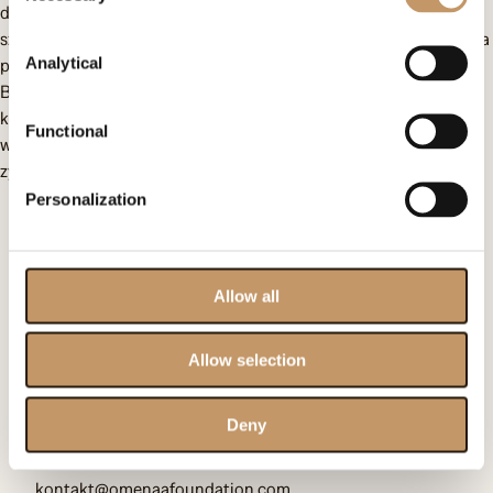
dodatkowe zajęcia, takie jak nauka gry na gitarze, akrobatyka,
sztuki walki i inne formy rozwijania talentów. W projekt wsparcia
Analytical
podopiecznych zaangażowali się także stypendyści Rafał
Brzoska Foundation, którzy pełnili rolę mentorów i
korepetytorów. Dzięki temu dzieci nie tylko podnosiły swoje
Functional
wyniki w nauce, ale także budowały poczucie własnej wartości i
zyskały motywację do dalszego rozwoju.
Personalization
Skontaktuj się z nami
Allow all
Omenaa Foundation
ul. Heleny Kozłowskiej 1/43
Allow selection
00-710 Warszawa
Deny
KRS: F0000509539
kontakt@omenaafoundation.com