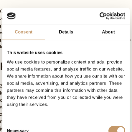
Omenaa Foundation podejmuje intensywne działania, by
zmienić tę sytuację. Obecnie pod opieką mamy 900 dzieci z
pieczy zastępczej w 54 placówkach w całej Polsce, z którymi
Consent
Details
About
współpracujemy. W ramach pomocy, oprócz wsparcia
psychologicznego, nasza fundacja zapewnia dzieciom także m.in.
korepetycje, wyjazdy na obozy letnie i kursy zawodowe.
This website uses cookies
We use cookies to personalize content and ads, provide
Korepetycje
social media features, and analyze traffic on our website.
We share information about how you use our site with our
social media, advertising, and analytics partners. These
Zdobycie odpowiedniego wykształcenia jest jednym z
partners may combine this information with other data
kluczowych czynników wyrównywania szans edukacyjnych
they have received from you or collected while you were
dzieci z pieczy zastępczej. Omenaa Foundation objęła
using their services.
wsparciem edukacyjnym około 80 dzieci z ośmiu placówek,
zapewniając im dostęp do regularnych korepetycji z
matematyki, języka polskiego i angielskiego. Wiedząc, jak ważny
Consent
jest rozwój pasji i zainteresowań, rozszerzyliśmy nasz program o
Necessary
Selection