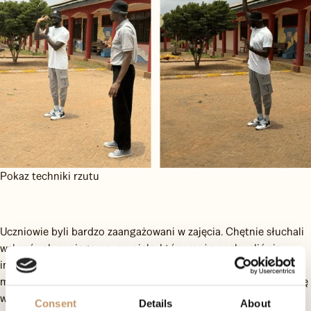
Pokaz techniki rzutu
Uczniowie byli bardzo zaangażowani w zajęcia. Chętnie słuchali
wskazówek swojego nauczyciela, który może pochwalić się
imponującym, sportowym portfolio. Przez całe spotkanie
mogliśmy doświadczyć pozytywnej atmosfery, która udzieliła się
wszystkim pracownikom CPC.
Consent
Details
About