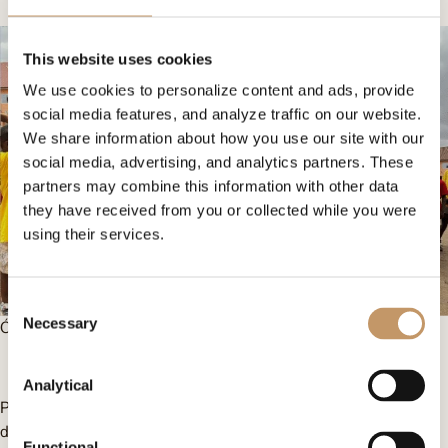
This website uses cookies
We use cookies to personalize content and ads, provide
social media features, and analyze traffic on our website.
We share information about how you use our site with our
social media, advertising, and analytics partners. These
partners may combine this information with other data
they have received from you or collected while you were
using their services.
Consent
Necessary
Ćwiczenia praktyczne
Selection
Analytical
Pod koniec zajęć Pops zaplanował konkurs rzutów wolnych, ale
dla teamu Omenaa Foundation oraz kadry nauczycielskiej.
Functional