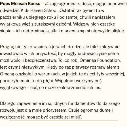
Pops Mensah Bonsu
– „Czuję ogromną radość, mogąc ponownie
odwiedzić Kids Haven School. Ostatni raz byłem tu w
październiku ubiegłego roku i od tamtej chwili nawiązałem
wyjątkową więź z tutejszymi dziećmi. Widzę w nich cząstkę
siebie – ich determinacja, siła i marzenia są mi niezwykle bliskie.
Pragnę nie tylko wspierać je w ich drodze, ale także aktywnie
inwestować w ich przyszłość, by mogły budować życie pełne
możliwości i bezpieczeństwa. To, co robi Omenaa Foundation,
jest czymś niezwykłym. Kiedy po raz pierwszy rozmawiałem z
Omeną o szkole i o warunkach, w jakich te dzieci żyły wcześniej,
poruszyło mnie to do głębi. Wspólnie tworzymy coś
wyjątkowego – coś, co może realnie zmienić ich los.
Dlatego zapewnienie im solidnych fundamentów do dalszego
rozwoju jest dla mnie priorytetem. Czuję ogromną dumę i
wdzięczność, mogąc być częścią tej misji”.