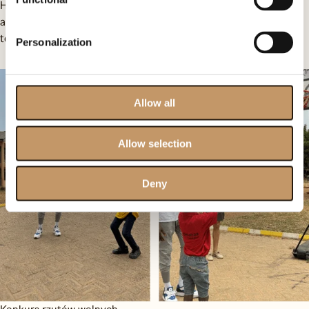
Honor Kids Haven School obroniła Sharon, nasza nauczycielka,
ale od tego momentu największy koszykarski talent wśród
teamu OF.
Personalization
Allow all
Allow selection
Deny