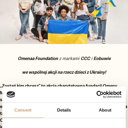
Omenaa Foundation
z markami
CCC
i
Eobuwie
we wspólnej akcji na rzecz dzieci z Ukrainy!
„Zostań kim chcesz” to akcja charytatywna fundacji Omeny
Mensah, w ramach której powstała limitowana kolekcja butów
sportowych dla dzieci i dorosłych, z których dochód wesprze
edukację dzieci z Ukrainy oraz dzieci z polskich domów dziecka, a
Consent
Details
About
także Ghany. Pierwsza linia butów z rysunkami podopiecznych
Omenaa Foundation przedstawiającymi ich wymarzone zawody,
już dostępna jest w sprzedaży na eobuwie.pl. Druga w sklepach