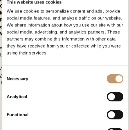
This website uses cookies
CCC pojawi się 1 kwietnia. Obok pomysłodawczyni Omeny
We use cookies to personalize content and ads, provide
Mensah, ambasadorami tego projektu zostali: Małgorzata
social media features, and analyze traffic on our website.
Rozenek-Majdan i Radosław Majdan z dziećmi, Dorota Gardias z
We share information about how you use our site with our
córką, Zosia Ślotała-Haidar z dziećmi, Cezary Pazura, a także
social media, advertising, and analytics partners. These
Wojciech Sikora.
partners may combine this information with other data
they have received from you or collected while you were
więcej informacji:
https://omenaafoundation.com/projekty-
using their services.
fundacji/zostan-kim-chcesz/
Agnieszka Kołogrecka
Consent
Agnieszka@poprostupr.pl
Necessary
Selection
Tel. 601 40 70 33
Analytical
Skontaktuj się z nami
Functional
Omenaa Foundation
ul. Heleny Kozłowskiej 1/43