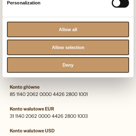
00-710 Warszawa
Personalization
KRS: F0000509539
Allow all
kontakt@omenaafoundation.com
pr@omenaafoundation.com
Allow selection
Obserwuj nas:
Deny
Numery kont bankowych
Konto główne
85 1140 2062 0000 4426 2800 1001
Konto walutowe EUR
31 1140 2062 0000 4426 2800 1003
Konto walutowe USD