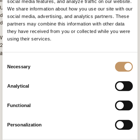
licytacji zostanie w 50% przeznaczony na pomoc uchodźcom z
social media features, and analyze traffic on our website.
Ukrainy i w 50% na cele statutowe Omenaa Foundation, czyli
We share information about how you use our site with our
działania wspierające edukację podopiecznych polskich domów
social media, advertising, and analytics partners. These
dziecka oraz dzieci ulicy z Ghany.
partners may combine this information with other data
they have received from you or collected while you were
Wszystkie dzieła z Wielkiej Aukcji Charytatywnej Top Charity
using their services.
2022 można obejrzeć na stronach:
artinfo.pl
i
polswissart.pl
Consent
Necessary
Selection
Skontaktuj się z nami
Analytical
Omenaa Foundation
ul. Heleny Kozłowskiej 1/43
00-710 Warszawa
Functional
KRS: F0000509539
Personalization
kontakt@omenaafoundation.com