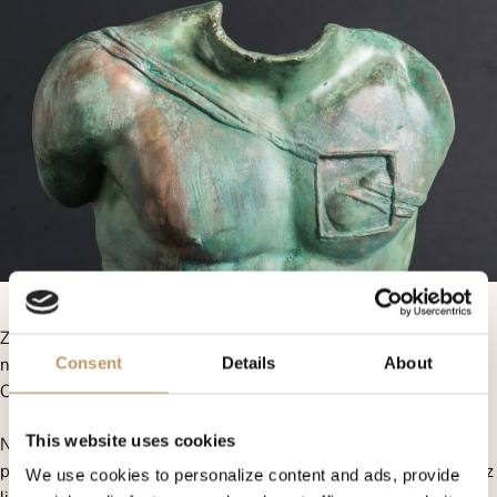
Z radością informujemy, że Omenaa Foundation szykuje
największą imprezę dobroczynną roku – Wielką Aukcję
Consent
Details
About
Charytatywną Top Charity 2022.
This website uses cookies
Najważniejszym punktem imprezy będzie aukcja dzieł sztuki
przekazanych nam przez wybitnych polskich artystów. Dochód z
We use cookies to personalize content and ads, provide