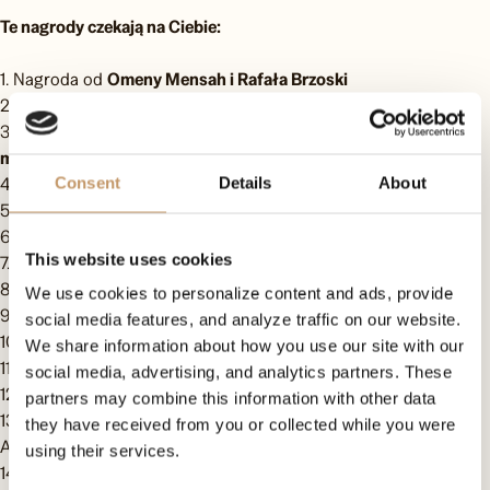
Te nagrody czekają na Ciebie:
1. Nagroda od
Omeny Mensah i Rafała Brzoski
2.
Trening z Ewą Chodakowską i super niespodzianki
3. Ekskluzywna kolacja z
Michałem Marszałem w barze
mlecznym w Warszawie
4.
3x Thermomix TM6
wielofunkcyjny robot kuchenny
Consent
Details
About
5. 5x bon podarunkowy o wartości
1000 zł do CCC
6.
10 000 zł
na wakacje z biurem podróży iTaka
This website uses cookies
7. Dzień na petardzie z
Rafałem Sonikiem
8. Spotkanie z
Joanną Przetakiewicz
We use cookies to personalize content and ads, provide
9.
10 000 zł
na zakupy z kolekcji
Łukasza Jemioła
social media features, and analyze traffic on our website.
10.
6 dniowy wypoczynek
w Holiday Park and Resort
We share information about how you use our site with our
11. Luksusowy weekend dla dwojga w
hotelu Heron
social media, advertising, and analytics partners. These
12.
Hulajnoga
elektryczna
partners may combine this information with other data
13.
Wyjątkowy lot samolotem
oraz spotkanie z prezesem JB
they have received from you or collected while you were
Aviation
using their services.
14. Wyjątkowy
lot helikopterem
Wekter Helicopters